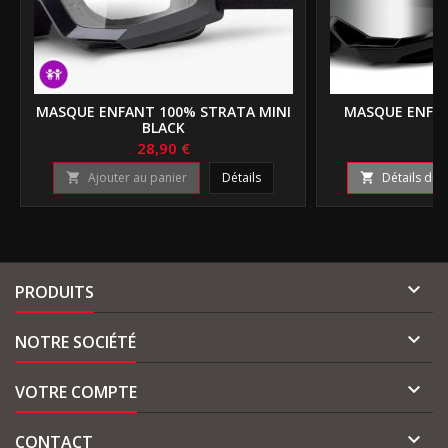
MASQUE ENFANT 100% STRATA MINI
MASQUE ENFAN
BLACK
B
28,90 €
29
Ajouter au panier
Détails
Détails du 



PRODUITS

NOTRE SOCIÉTÉ

VOTRE COMPTE

CONTACT