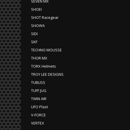
SEVEN MX
SHOEI
SHOT Racegear
SHOWA
SIDI
SKF
TECHNO MOUSSE
THOR MX
TORX Helmets
TROY LEE DESIGNS
TUBLISS
TUFF JUG
TWIN AIR
UFO Plast
V-FORCE
VERTEX