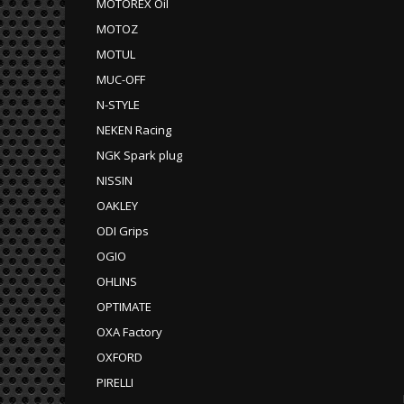
MOTOREX Oil
MOTOZ
MOTUL
MUC-OFF
N-STYLE
NEKEN Racing
NGK Spark plug
NISSIN
OAKLEY
ODI Grips
OGIO
OHLINS
OPTIMATE
OXA Factory
OXFORD
PIRELLI