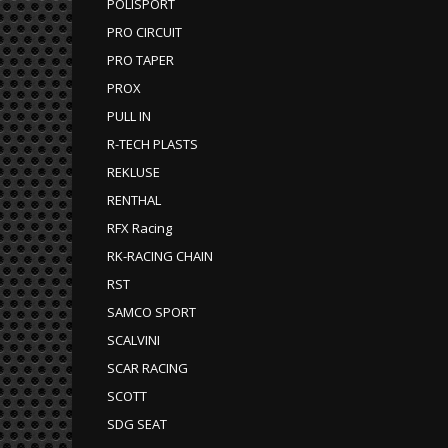
POLISPORT
PRO CIRCUIT
PRO TAPER
PROX
PULL IN
R-TECH PLASTS
REKLUSE
RENTHAL
RFX Racing
RK-RACING CHAIN
RST
SAMCO SPORT
SCALVINI
SCAR RACING
SCOTT
SDG SEAT