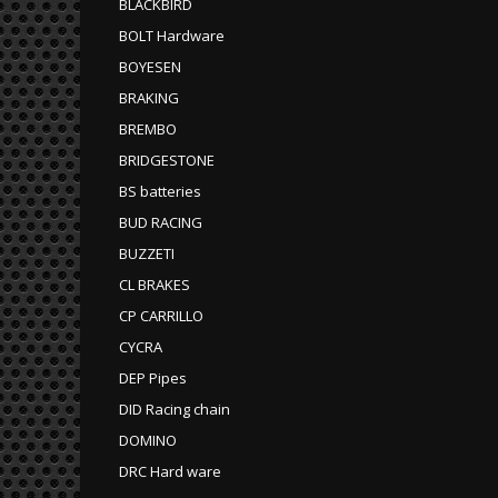
BLACKBIRD
BOLT Hardware
BOYESEN
BRAKING
BREMBO
BRIDGESTONE
BS batteries
BUD RACING
BUZZETI
CL BRAKES
CP CARRILLO
CYCRA
DEP Pipes
DID Racing chain
DOMINO
DRC Hard ware