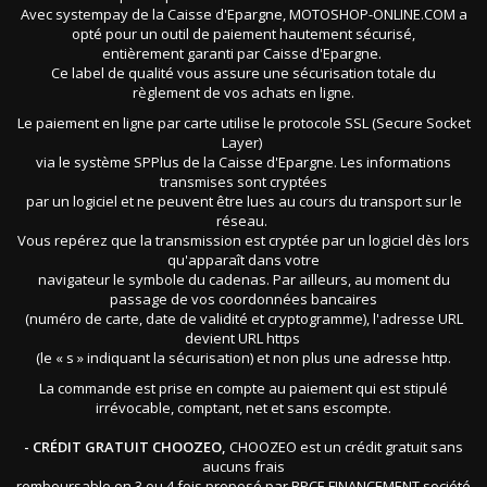
Avec systempay de la Caisse d'Epargne, MOTOSHOP-ONLINE.COM a
opté pour un outil de paiement hautement sécurisé,
entièrement garanti par Caisse d'Epargne.
Ce label de qualité vous assure une sécurisation totale du
règlement de vos achats en ligne.
Le paiement en ligne par carte utilise le protocole SSL (Secure Socket
Layer)
via le système SPPlus de la Caisse d'Epargne. Les informations
transmises sont cryptées
par un logiciel et ne peuvent être lues au cours du transport sur le
réseau.
Vous repérez que la transmission est cryptée par un logiciel dès lors
qu'apparaît dans votre
navigateur le symbole du cadenas. Par ailleurs, au moment du
passage de vos coordonnées bancaires
(numéro de carte, date de validité et cryptogramme), l'adresse URL
devient URL https
(le « s » indiquant la sécurisation) et non plus une adresse http.
La commande est prise en compte au paiement qui est stipulé
irrévocable, comptant, net et sans escompte.
- CRÉDIT GRATUIT CHOOZEO,
CHOOZEO est un crédit gratuit sans
aucuns frais
remboursable en 3 ou 4 fois proposé par BPCE FINANCEMENT société