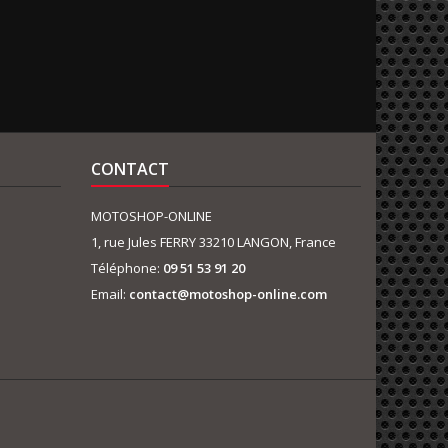
CONTACT
MOTOSHOP-ONLINE
1, rue Jules FERRY 33210 LANGON, France
Téléphone:
09 51 53 91 20
Email:
contact@motoshop-online.com