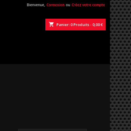
Bienvenue,
Connexion
ou
Créez votre compte
shopping_cart
Panier:
0
Produits - 0,00 €