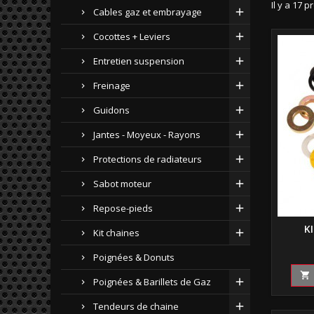
Il y a 17 p
Cables gaz et embrayage
Cocottes + Leviers
Entretien suspension
Freinage
Guidons
Jantes - Moyeux - Rayons
Protections de radiateurs
Sabot moteur
Repose-pieds
K
Kit chaines
Poignées & Donuts

Poignées & Barillets de Gaz
Tendeurs de chaine