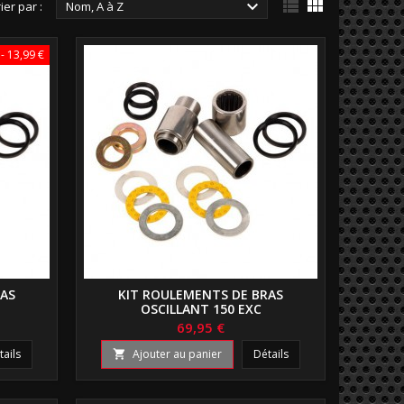



ier par :
Nom, A à Z
- 13,99 €
RAS
KIT ROULEMENTS DE BRAS
OSCILLANT 150 EXC
69,95 €
tails
Ajouter au panier
Détails
