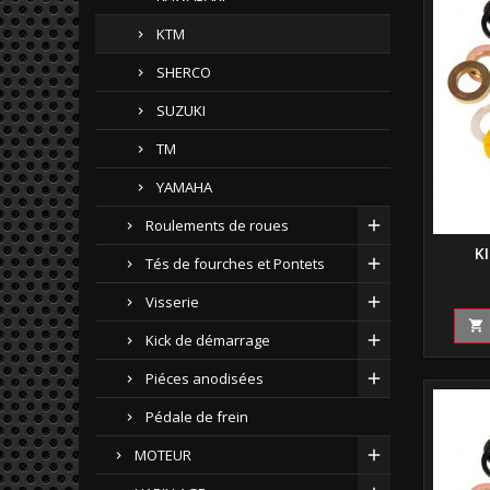
KTM
SHERCO
SUZUKI
TM
YAMAHA
Roulements de roues
K
Tés de fourches et Pontets
Visserie

Kick de démarrage
Piéces anodisées
Pédale de frein
MOTEUR