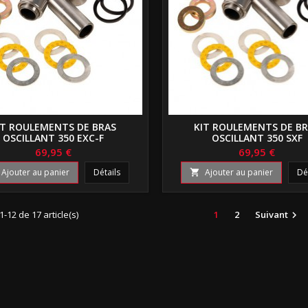
IT ROULEMENTS DE BRAS
KIT ROULEMENTS DE B
OSCILLANT 350 EXC-F
OSCILLANT 350 SXF
69,95 €
69,95 €
Ajouter au panier
Détails
Ajouter au panier
Dé

1-12 de 17 article(s)
1
2
Suivant
