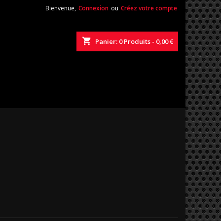
Bienvenue,
Connexion
ou
Créez votre compte
shopping_cart
Panier:
0
Produits - 0,00 €