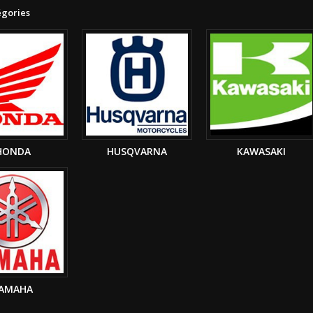
égories
HONDA
HUSQVARNA
KAWASAKI
AMAHA