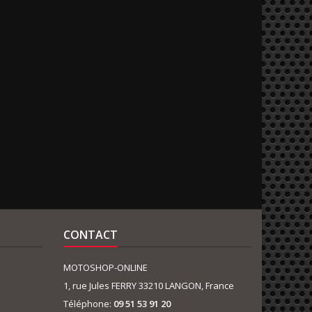
CONTACT
MOTOSHOP-ONLINE
1, rue Jules FERRY 33210 LANGON, France
Téléphone:
09 51 53 91 20