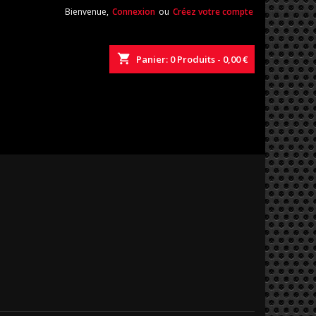
Bienvenue,
Connexion
ou
Créez votre compte
shopping_cart
Panier:
0
Produits - 0,00 €