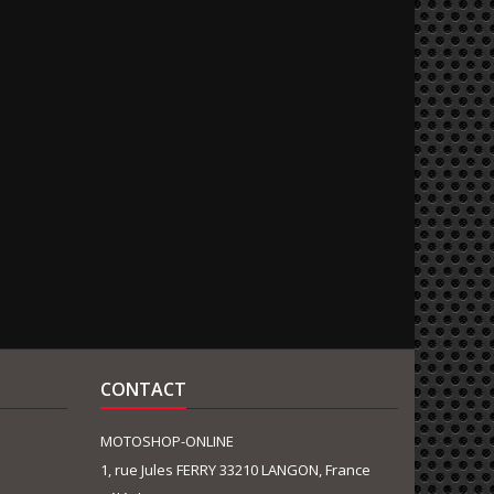
CONTACT
MOTOSHOP-ONLINE
1, rue Jules FERRY 33210 LANGON, France