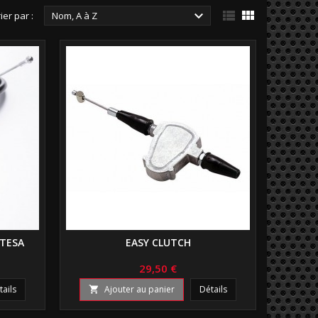



ier par :
Nom, A à Z
TESA
EASY CLUTCH
29,50 €
tails
Ajouter au panier
Détails
