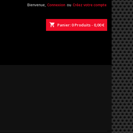
Bienvenue,
Connexion
ou
Créez votre compte
shopping_cart
Panier:
0
Produits - 0,00 €