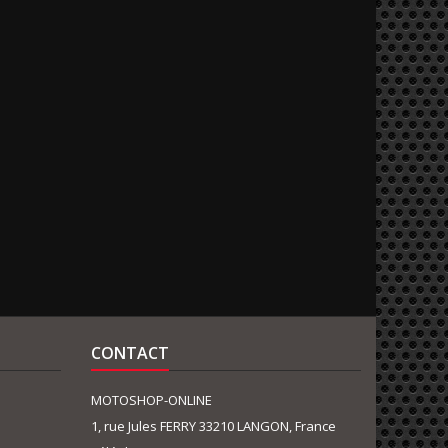
CONTACT
MOTOSHOP-ONLINE
1, rue Jules FERRY 33210 LANGON, France