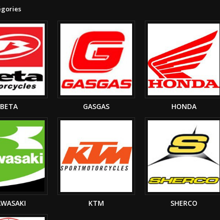
égories
BETA
GASGAS
HONDA
AWASAKI
KTM
SHERCO