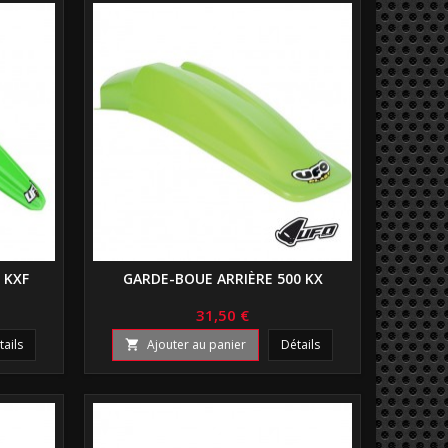
 KXF
GARDE-BOUE ARRIÈRE 500 KX
31,50 €
tails
Ajouter au panier
Détails
