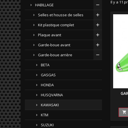
Il y a 11 p
HABILLAGE
Selles et housse de selles
Kit plastique complet
Plaque avant
Garde-boue avant
Garde-boue arrière
BETA
GASGAS
HONDA
GAR
HUSQVARNA
KAWASAKI

KTM
SUZUKI