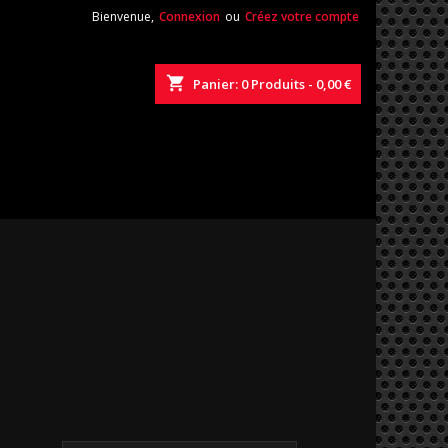
Bienvenue,
Connexion
ou
Créez votre compte
shopping_cart
Panier:
0
Produits - 0,00 €