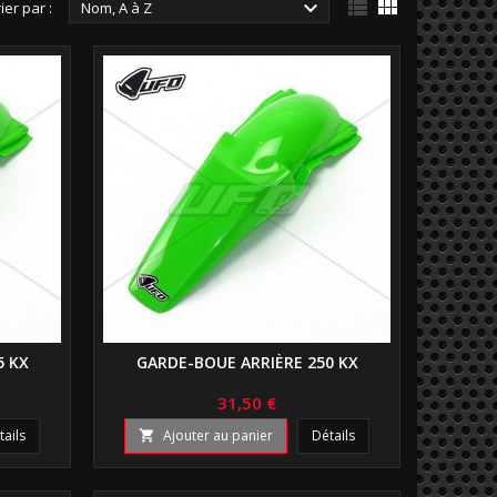



ier par :
Nom, A à Z
5 KX
GARDE-BOUE ARRIÈRE 250 KX
31,50 €
tails
Ajouter au panier
Détails
