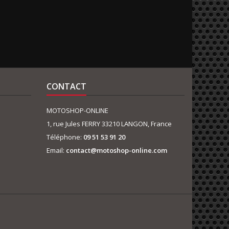
CONTACT
MOTOSHOP-ONLINE
1, rue Jules FERRY 33210 LANGON, France
Téléphone:
09 51 53 91 20
Email:
contact@motoshop-online.com