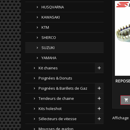
HUSQVARNA
KAWASAKI
KTM
SHERCO
SUZUKI
YAMAHA
Kit chaines
Poignées & Donuts
REPOSE
Poignées & Barillets de Gaz
Tendeurs de chaine

Kits holeshot
Affichage 
Sélecteurs de vitesse
Mousses de guidon