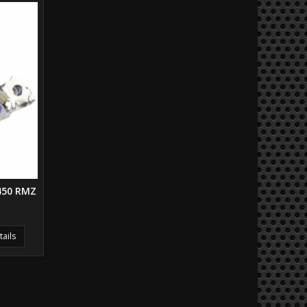
450 RMZ
tails