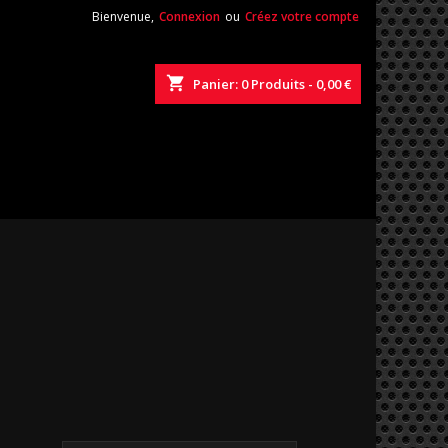
Bienvenue,
Connexion
ou
Créez votre compte
shopping_cart
Panier:
0
Produits - 0,00 €