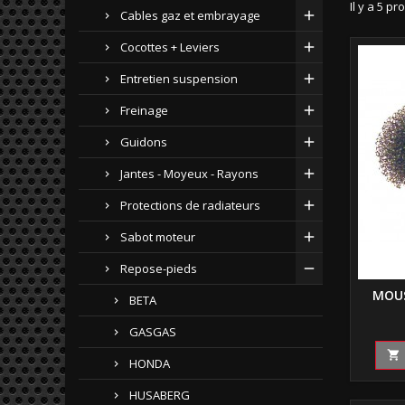
Il y a 5 pr
Cables gaz et embrayage
Cocottes + Leviers
Entretien suspension
Freinage
Guidons
Jantes - Moyeux - Rayons
Protections de radiateurs
Sabot moteur
Repose-pieds
MOUS
BETA
GASGAS

HONDA
HUSABERG