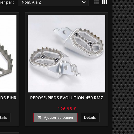



ier par :
Nom, A à Z
EDS BIHR
REPOSE-PIEDS EVOLUTION 450 RMZ
126,95 €
tails
Ajouter au panier
Détails
