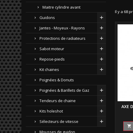
Maitre cylindre avant
Il y a 68 p
Guidons
Jantes - Moyeux - Rayons
Protections de radiateurs
Sabot moteur
Repose-pieds
Kit chaines
Poignées & Donuts
Poignées & Barillets de Gaz
Tendeurs de chaine
AXE D
Kits holeshot
Sélecteurs de vitesse

Mousses de guidon