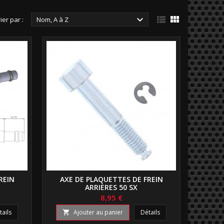



ier par :
Nom, A à Z
REIN
AXE DE PLAQUETTES DE FREIN
ARRIÈRES 50 SX
8,95 €
tails
Ajouter au panier
Détails
