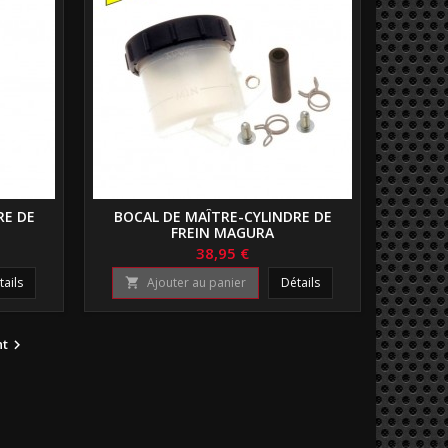
RE DE
BOCAL DE MAÎTRE-CYLINDRE DE
FREIN MAGURA
38,95 €
tails
Ajouter au panier
Détails

nt
