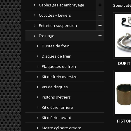
Cables gaz et embrayage
Sous-cat
Cocottes + Leviers
Entretien suspension
Freinage
Durites de frein
Disques de frein
DURIT
Plaquettes de frein
Kit de frein oversize
Vis de disques
Pistons d'étriers
Kit d'étrier arrière
Kit d'étrier avant
PISTON
Maitre cylindre arrière