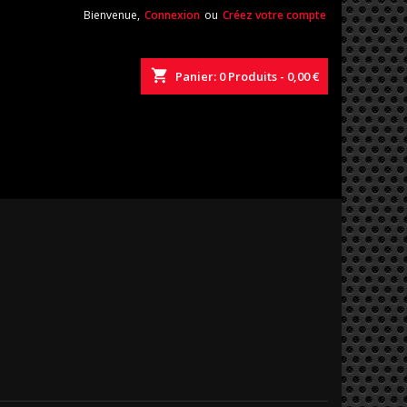
Bienvenue,
Connexion
ou
Créez votre compte
shopping_cart
Panier:
0
Produits - 0,00 €