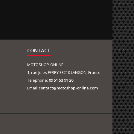
CONTACT
MOTOSHOP-ONLINE
1, rue Jules FERRY 33210 LANGON, France
Téléphone:
09 51 53 91 20
Email:
contact@motoshop-online.com