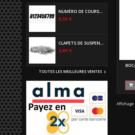
NUMÉRO DE COURSE US 17 CM NOIR
0,50 €
CLAPETS DE SUSPENSIONS DIAMÈTRE 6MM
2,80 €
BOC
TOUTES LES MEILLEURES VENTES


Affichage 