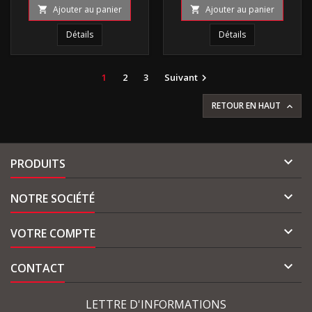
Ajouter au panier
Ajouter au panier


Détails
Détails
1
2
3
Suivant

RETOUR EN HAUT


PRODUITS

NOTRE SOCIÉTÉ

VOTRE COMPTE

CONTACT
LETTRE D'INFORMATIONS