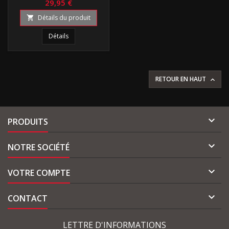
29,95 €
Détails du produit

Détails
RETOUR EN HAUT


PRODUITS

NOTRE SOCIÉTÉ

VOTRE COMPTE

CONTACT
LETTRE D'INFORMATIONS