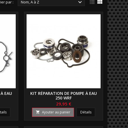



ier par :
Nom, A à Z
 À EAU
KIT RÉPARATION DE POMPE À EAU
250 WRF
29,95 €
tails
Ajouter au panier
Détails
