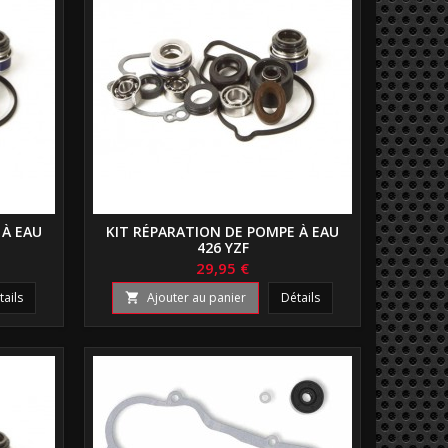
 À EAU
KIT RÉPARATION DE POMPE À EAU
426 YZF
29,95 €
tails
Ajouter au panier
Détails
