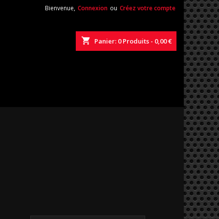
Bienvenue,
Connexion
ou
Créez votre compte
shopping_cart
Panier:
0
Produits - 0,00 €