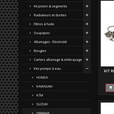
Kit piston & segments
Radiateurs et durites
Filtres à huile
Soupapes
Allumages - Electricité
Bougies
Carters allumage & embrayage
Kits pompe à eau
KIT 
HONDA
KAWASAKI

KTM
SUZUKI
YAMAHA