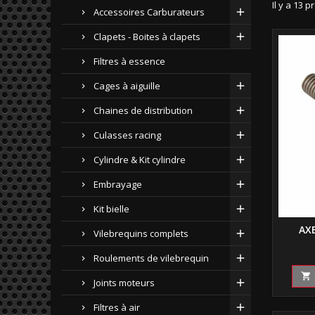
Il y a 13 p
Accessoires Carburateurs
Clapets - Boites à clapets
Filtres à essence
Cages à aiguille
Chaines de distribution
Culasses racing
Cylindre & Kit cylindre
Embrayage
Kit bielle
AX
Vilebrequins complets
Roulements de vilebrequin

Joints moteurs
Filtres à air