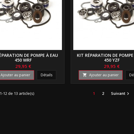
RÉPARATION DE POMPE À EAU
KIT RÉPARATION DE POMPE
450 WRF
450 YZF
29,95 €
29,95 €
Ajouter au panier
Détails
Ajouter au panier
Dé

1-12 de 13 article(s)
1
2
Suivant
