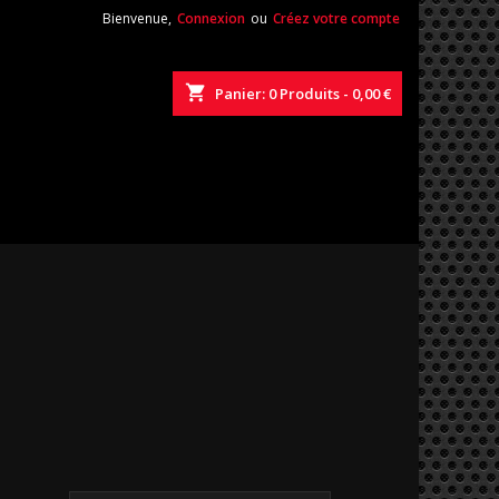
Bienvenue,
Connexion
ou
Créez votre compte
shopping_cart
Panier:
0
Produits - 0,00 €