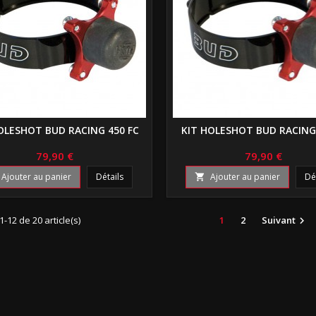
OLESHOT BUD RACING 450 FC
KIT HOLESHOT BUD RACING
79,90 €
79,90 €
Ajouter au panier
Détails
Ajouter au panier
Dé

1-12 de 20 article(s)
1
2
Suivant
