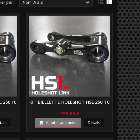



ier par :
Nom, A à Z
 250 FC
KIT BIELLETTE HOLESHOT HSL 250 TC
299,00 €
tails
Ajouter au panier
Détails
