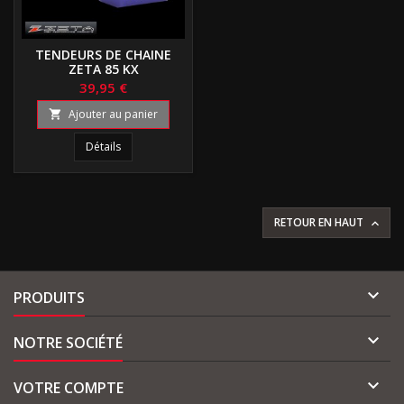
TENDEURS DE CHAINE
ZETA 85 KX
39,95 €
Ajouter au panier

Détails
RETOUR EN HAUT


PRODUITS

NOTRE SOCIÉTÉ

VOTRE COMPTE