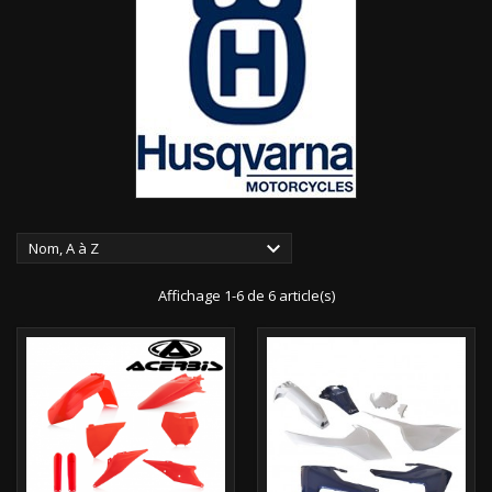

Nom, A à Z
Affichage 1-6 de 6 article(s)