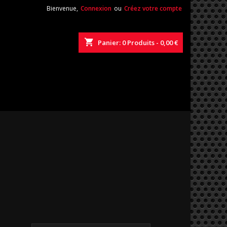
Bienvenue,
Connexion
ou
Créez votre compte
shopping_cart
Panier:
0
Produits - 0,00 €