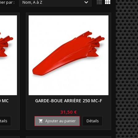



ier par :
Nom, A à Z
0 MC
GARDE-BOUE ARRIÈRE 250 MC-F
31,50 €
tails
Ajouter au panier
Détails
