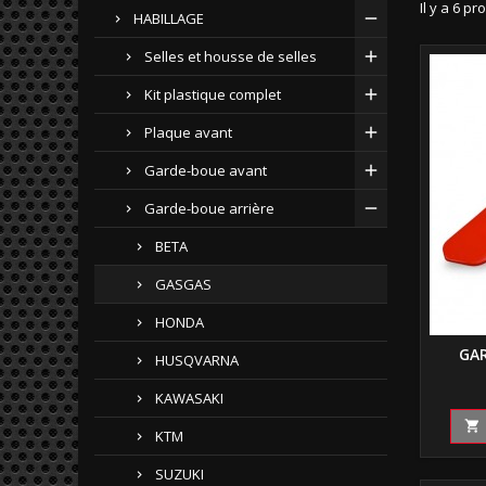
Il y a 6 pr
HABILLAGE
Selles et housse de selles
Kit plastique complet
Plaque avant
Garde-boue avant
Garde-boue arrière
BETA
GASGAS
HONDA
GAR
HUSQVARNA
KAWASAKI

KTM
SUZUKI