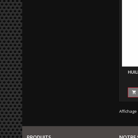
HUI

Affichage 
PRODUITS
NOTRE 