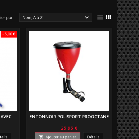



ier par :
Nom, A à Z
- 5,00 €
 AVEC
ENTONNOIR POLISPORT PROOCTANE
25,95 €
tails
Ajouter au panier
Détails
