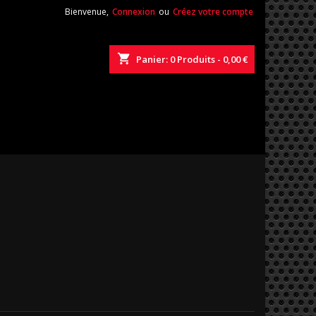
Bienvenue,
Connexion
ou
Créez votre compte
shopping_cart
Panier:
0
Produits - 0,00 €