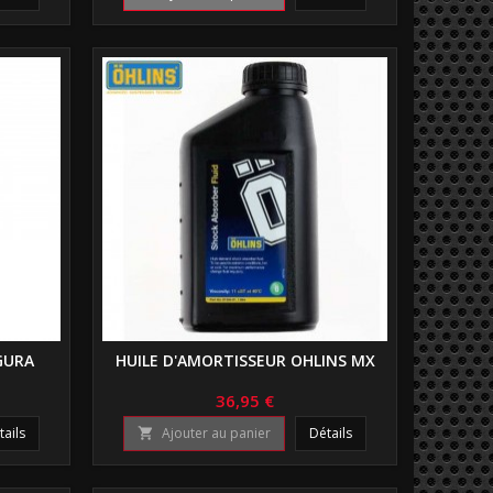
GURA
HUILE D'AMORTISSEUR OHLINS MX
36,95 €
tails
Ajouter au panier
Détails
