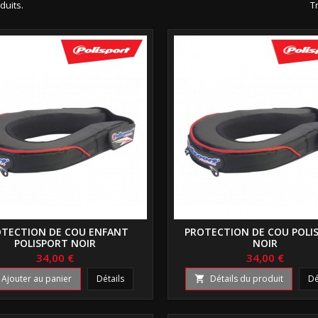
oduits.
Tr
TECTION DE COU ENFANT
PROTECTION DE COU POLI
POLISPORT NOIR
NOIR
34,00 €
34,00 €
Ajouter au panier
Détails
Détails du produit
Dé
