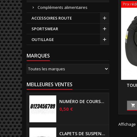
Prix réd
Compléments alimentaires
ACCESSOIRES ROUTE
SPORTSWEAR
OUTILLAGE
MARQUES
MEILLEURES VENTES
TOUR
NUMÉRO DE COURSE US 17 CM NOIR

0,50 €
Affichage 
CLAPETS DE SUSPENSIONS DIAMÈTRE 6MM