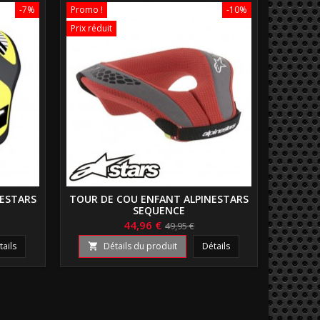
-7%
Promo !
-10%
Prix réduit
NESTARS
TOUR DE COU ENFANT ALPINESTARS
SEQUENCE
44,96 €
49,95 €
tails
Détails du produit
Détails
