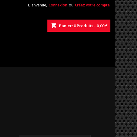
Bienvenue,
Connexion
ou
Créez votre compte
shopping_cart
Panier:
0
Produits - 0,00 €