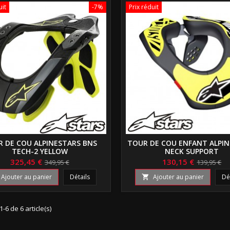
uit
-7%
Prix réduit
 DE COU ALPINESTARS BNS
TOUR DE COU ENFANT ALPI
TECH-2 YELLOW
NECK SUPPORT
325,45 €
130,15 €
349,95 €
139,95 €
Ajouter au panier
Détails
Ajouter au panier
Dé

1-6 de 6 article(s)