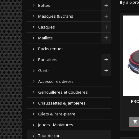
Il y a 6 pr
Bottes
Masques & Ecrans
Casques
Maillots
Packs tenues
Pantalons
Gants
Accessoires divers
Genouillères et Coudières
PRO
Chaussettes & Jambières
Gilets & Pare-pierre

Jouets - Miniatures
Tour de cou