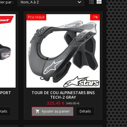



ier par :
Nom, A à Z
Prix réduit
-7%
SPORT
TOUR DE COU ALPINESTARS BNS
TECH-2 GRAY
325,45 €
349,95 €
tails
Ajouter au panier
Détails
