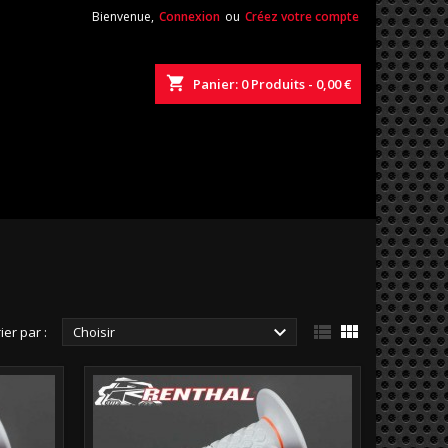
Bienvenue,
Connexion
ou
Créez votre compte
shopping_cart
Panier:
0
Produits - 0,00 €



ier par :
Choisir