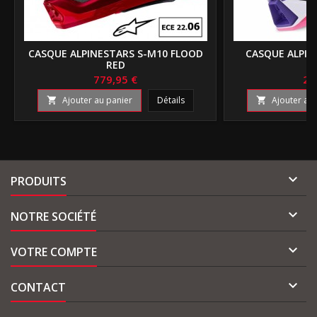
CASQUE ALPINESTARS S-M10 FLOOD
CASQUE ALPIN
RED
P
779,95 €
24
Ajouter au panier
Détails
Ajouter au 



PRODUITS

NOTRE SOCIÉTÉ

VOTRE COMPTE

CONTACT