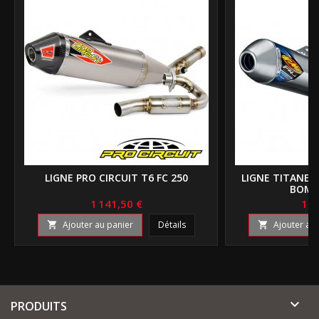
LIGNE PRO CIRCUIT T6 FC 250
LIGNE TITANE F
BOMB
1 141,50 €
1 0
Ajouter au panier
Détails
Ajouter au 



PRODUITS