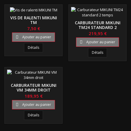
VIS DE RALENTI MIKUNI
TM
CARBURATEUR MIKUNI
TM24 STANDARD 2
7,50 €
TEMPS
219,95 €
Ajouter au panier

Ajouter au panier

Détails
Détails
CARBURATEUR MIKUNI
VM 34MM DROIT
189,95 €
Ajouter au panier

Détails