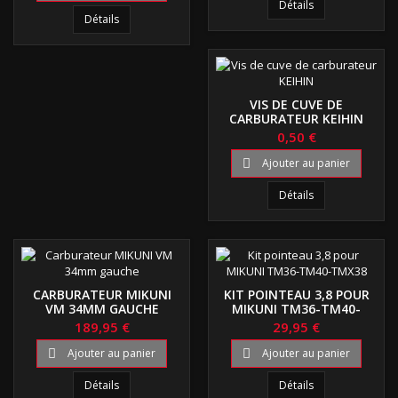
Détails
Détails
VIS DE CUVE DE
CARBURATEUR KEIHIN
0,50 €
Ajouter au panier

Détails
CARBURATEUR MIKUNI
KIT POINTEAU 3,8 POUR
VM 34MM GAUCHE
MIKUNI TM36-TM40-
TMX38
189,95 €
29,95 €
Ajouter au panier
Ajouter au panier


Détails
Détails