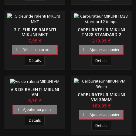
GICLEUR DE RALENTI
CARBURATEUR MIKUNI
MIKUNI MKT
TM28 STANDARD 2
TEMPS
7,95 €
219,95 €
Détails du produit
Ajouter au panier


Détails
Détails
VIS DE RALENTI MIKUNI
VM
CARBURATEUR MIKUNI
VM 36MM
6,50 €
189,95 €
Ajouter au panier

Ajouter au panier

Détails
Détails