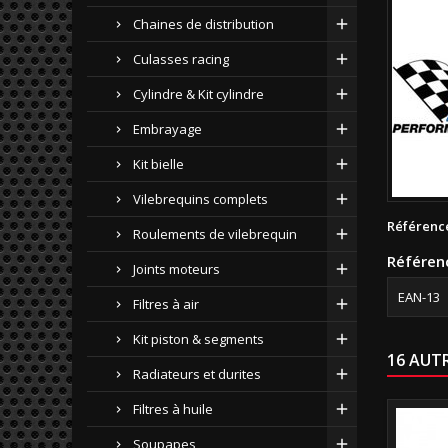
Chaines de distribution
Culasses racing
Cylindre & Kit cylindre
Embrayage
Kit bielle
Vilebrequins complets
Référenc
Roulements de vilebrequin
Référen
Joints moteurs
EAN-13
Filtres à air
Kit piston & segments
16 AUT
Radiateurs et durites
Filtres à huile
Soupapes