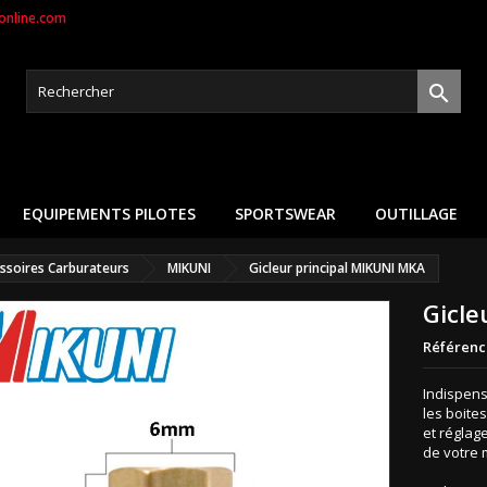
nline.com

EQUIPEMENTS PILOTES
SPORTSWEAR
OUTILLAGE
ssoires Carburateurs
MIKUNI
Gicleur principal MIKUNI MKA
Gicle
Référenc
Indispens
les boite
et réglag
de votre 