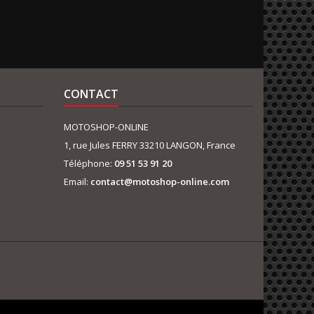
CONTACT
MOTOSHOP-ONLINE
1, rue Jules FERRY 33210 LANGON, France
Téléphone:
09 51 53 91 20
Email:
contact@motoshop-online.com