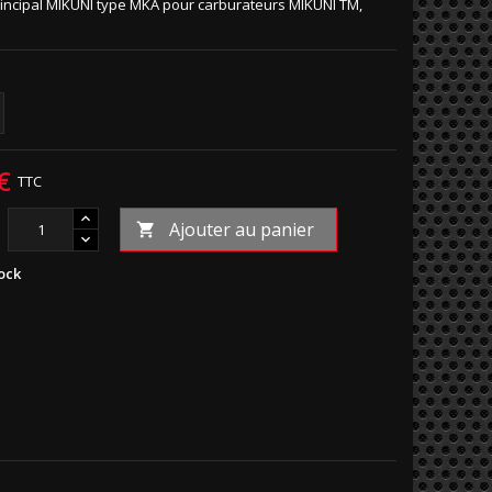
rincipal MIKUNI type MKA pour carburateurs MIKUNI TM,
€
TTC
Ajouter au panier

ock