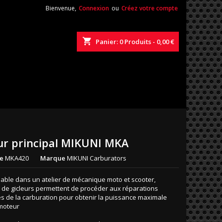
Bienvenue,
Connexion
ou
Créez votre compte
shopping_cart
Panier:
0
Produits - 0,00 €
ur principal MIKUNI MKA
e
MKA420
Marque
MIKUNI Carburators
able dans un atelier de mécanique moto et scooter,
s de gicleurs permettent de procéder aux réparations
es de la carburation pour obtenir la puissance maximale
moteur