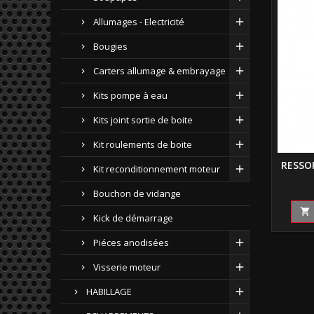
Allumages - Electricité
Bougies
Carters allumage & embrayage
Kits pompe à eau
Kits joint sortie de boite
Kit roulements de boite
RESSOR
Kit reconditionnement moteur
Bouchon de vidange

Kick de démarrage
Piéces anodisées
Visserie moteur
HABILLAGE