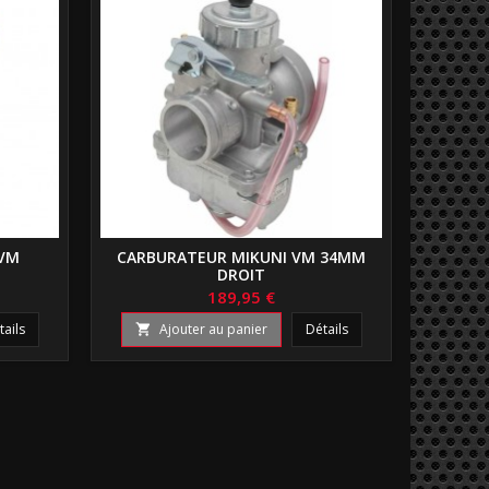
 VM
CARBURATEUR MIKUNI VM 34MM
GICLE
DROIT
189,95 €
tails
Ajouter au panier
Détails
A

