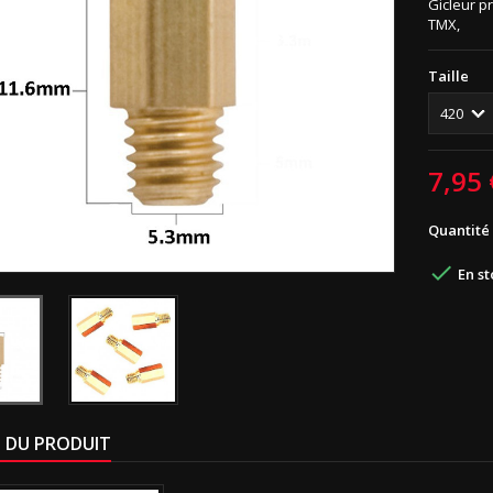
Gicleur p
TMX,
Taille
7,95 
Quantité

En st
S DU PRODUIT