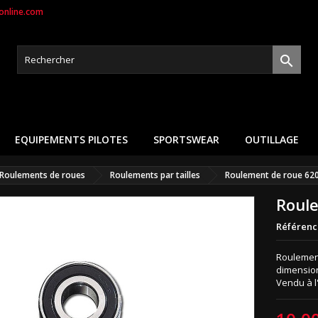
nline.com

EQUIPEMENTS PILOTES
SPORTSWEAR
OUTILLAGE
Roulements de roues
Roulements par tailles
Roulement de roue 62
Roul
Référenc
Roulemen
dimensio
Vendu à l