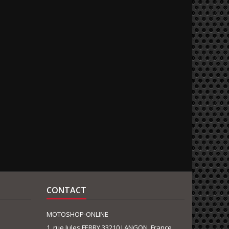
CONTACT
MOTOSHOP-ONLINE
1, rue Jules FERRY 33210 LANGON, France