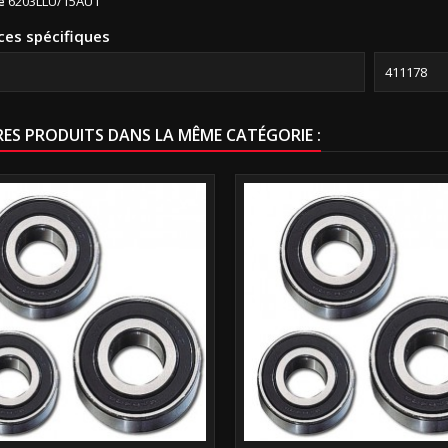
e
6203LLU/15AU1
ces spécifiques
411178
RES PRODUITS DANS LA MÊME CATÉGORIE :