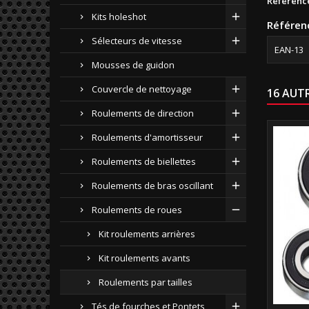
Référenc
Kits holeshot
Référen
Sélecteurs de vitesse
EAN-13
Mousses de guidon
Couvercle de nettoyage
16 AUT
Roulements de direction
Roulements d'amortisseur
Roulements de biellettes
Roulements de bras oscillant
Roulements de roues
Kit roulements arrières
Kit roulements avants
Roulements par tailles
Tés de fourches et Pontets