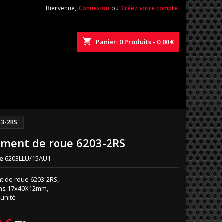
Bienvenue,
Connexion
ou
Créez votre compte
shopping_cart
Panier:
0
Produits - 0,00 €
03-2RS
ement de roue 6203-2RS
e
6203LLU/15AU1
t de roue 6203-2RS,
ns 17x40X12mm,
'unité