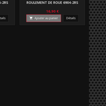
5-2RS
ROULEMENT DE ROUE 6904-2RS
ROUL
16,90 €
tails
Ajouter au panier
Détails
A

