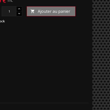
0 €
TTC
Ajouter au panier

ock