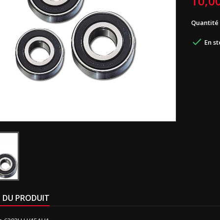
10,0
Quantité

En st
S DU PRODUIT