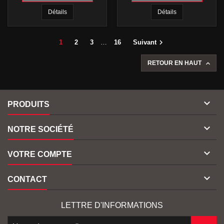
Détails
Détails

1
2
3
…
16
Suivant

RETOUR EN HAUT

PRODUITS

NOTRE SOCIÉTÉ

VOTRE COMPTE

CONTACT
LETTRE D'INFORMATIONS