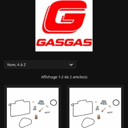

Nom, A à Z
Affichage 1-2 de 2 article(s)