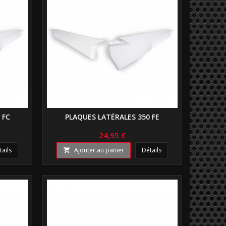
 FC
PLAQUES LATÉRALES 350 FE
24,95 €
tails
Ajouter au panier
Détails
