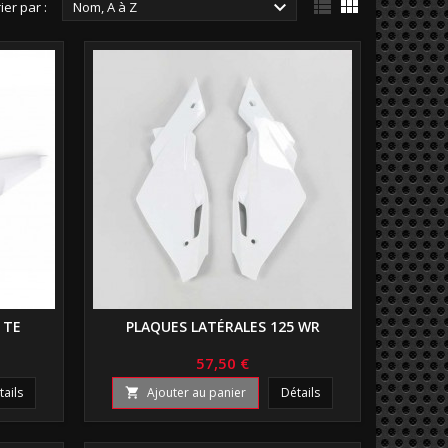



ier par :
Nom, A à Z
 TE
PLAQUES LATÉRALES 125 WR
57,50 €
tails
Ajouter au panier
Détails
