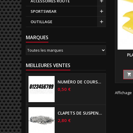
ACCESSOIRES ROUTE
SPORTSWEAR
OUTILLAGE
MARQUES
PL
MEILLEURES VENTES

NUMÉRO DE COURSE US 17 CM NOIR
0,50 €
Affichage 
CLAPETS DE SUSPENSIONS DIAMÈTRE 6MM
2,80 €