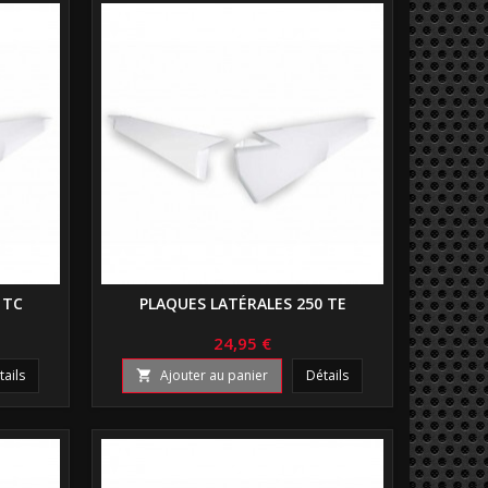
 TC
PLAQUES LATÉRALES 250 TE
24,95 €
tails
Ajouter au panier
Détails
