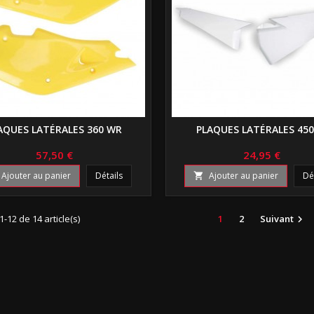
AQUES LATÉRALES 360 WR
PLAQUES LATÉRALES 450
57,50 €
24,95 €
Ajouter au panier
Détails
Ajouter au panier
Dé

1-12 de 14 article(s)
1
2
Suivant
