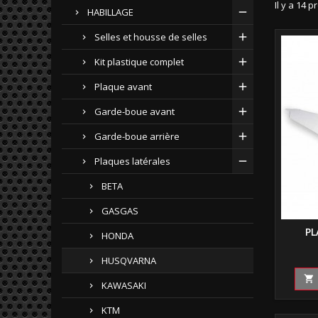
Il y a 14 p
HABILLAGE
Selles et housse de selles
Kit plastique complet
Plaque avant
Garde-boue avant
Garde-boue arrière
Plaques latérales
BETA
GASGAS
PL
HONDA
HUSQVARNA

KAWASAKI
KTM