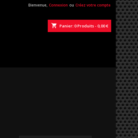
Bienvenue,
Connexion
ou
Créez votre compte
shopping_cart
Panier:
0
Produits - 0,00 €