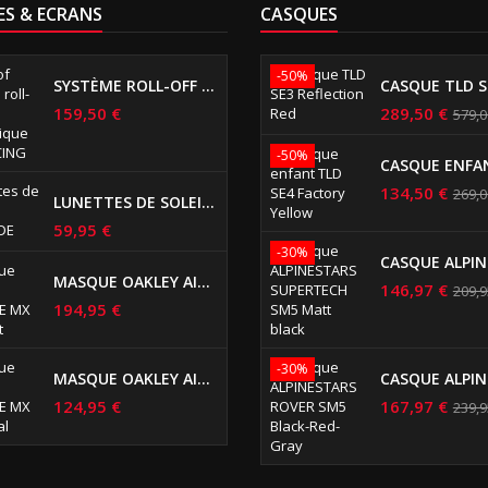
S & ECRANS
CASQUES
-50%
SYSTÈME ROLL-OFF AUTOMATIQUE RISK RACING
159,50 €
289,50 €
579,0
-50%
134,50 €
269,0
LUNETTES DE SOLEIL RENEGADE
59,95 €
-30%
MASQUE OAKLEY AIRBRAKE MX WHITEOUT
146,97 €
209,9
194,95 €
-30%
MASQUE OAKLEY AIRBRAKE MX GUNMETAL
124,95 €
167,97 €
239,9