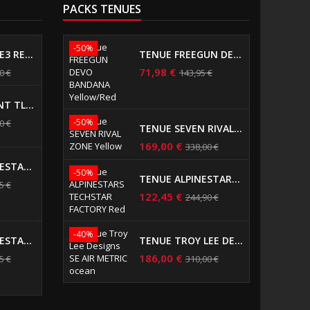
PACKS TENUES
-50%
CASQUE TLD SE3 REFLECTION RED
TENUE FREEGUN DEVO BANDANA YELLOW/RED
71,98 €
0 €
143,95 €
CASQUE ENFANT TLD SE4 FACTORY YELLOW
-50%
0 €
TENUE SEVEN RIVAL ZONE YELLOW
169,00 €
338,00 €
CASQUE ALPINESTARS SM5 SOLID MATT BLACK
-50%
TENUE ALPINESTARS TECHSTAR FACTORY RED
5 €
122,45 €
244,90 €
-40%
CASQUE ALPINESTARS SM5 ROVER BLACK-RED-GRAY
TENUE TROY LEE DESIGNS SE AIR METRIC OCEAN
186,00 €
5 €
310,00 €